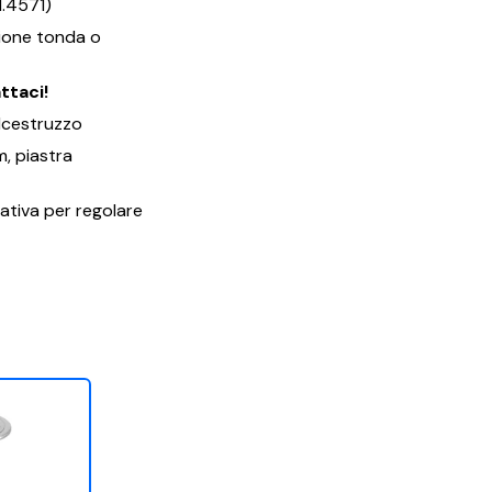
1.4571)
ione tonda o
ttaci!
alcestruzzo
, piastra
ativa per regolare