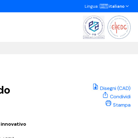
Lingua:
🇮🇹 italiano
do
Disegni (CAD)
Condividi
Stampa
 innovativo