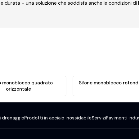
 durata – una soluzione che soddisfa anche le condizioni di l
o monoblocco quadrato
Sifone monoblocco rotondo
orizzontale
i drenaggio
Prodotti in acciaio inossidabile
Servizi
Pavimenti indus