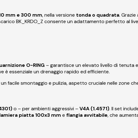
10 mm e 300 mm
, nella versione
tonda o quadrata
. Grazie 
 scarico BK_KRDO_Z consente un adattamento perfetto al livell
guarnizione O-RING
– garantisce un elevato livello di tenuta e
e è essenziale un drenaggio rapido ed efficiente.
facile smontaggio e pulizia, aspetto cruciale nelle zone che r
4301)
o – per ambienti aggressivi –
V4A (1.4571)
. Il set inclu
n lamiera piatta 100x3 mm
e
flangia avvitabile
, che aumentan