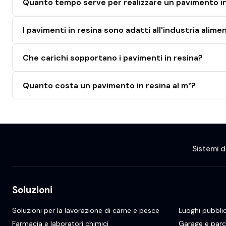
Quanto tempo serve per realizzare un pavimento in
I pavimenti in resina sono adatti all'industria ali
Che carichi sopportano i pavimenti in resina?
Quanto costa un pavimento in resina al m²?
Sistemi d
Soluzioni
Soluzioni per la lavorazione di carne e pesce
Luoghi pubblic
Farmacia e laboratori chimici
Garage e parc