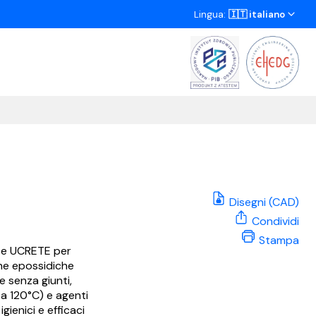
Lingua:
🇮🇹 italiano
Disegni (CAD)
Condividi
Stampa
a e UCRETE per
ine epossidiche
e senza giunti,
a 120°C) e agenti
gienici e efficaci