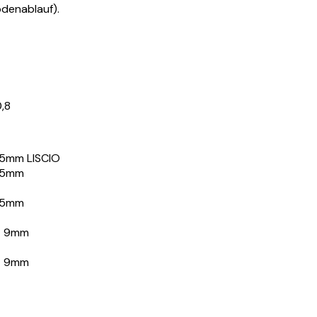
Bodenablauf).
,8
 5mm LISCIO
- 5mm
- 5mm
 - 9mm
 - 9mm