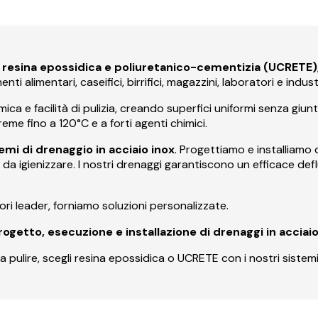
in resina epossidica e poliuretanico-cementizia (UCRETE)
ti alimentari, caseifici, birrifici, magazzini, laboratori e indu
ica e facilità di pulizia, creando superfici uniformi senza giu
eme fino a 120°C e a forti agenti chimici.
emi di drenaggio in acciaio inox
. Progettiamo e installiamo 
i da igienizzare. I nostri drenaggi garantiscono un efficace def
ri leader, forniamo soluzioni personalizzate.
getto, esecuzione e installazione di drenaggi in acciaio
 da pulire, scegli resina epossidica o UCRETE con i nostri sistemi