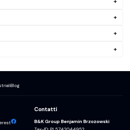
triali
Blog
Contatti
B&K Group Benjamin Brzozowski
erest
Tax-ID: PL5742044952