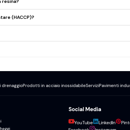
 resina?
mentare (HACCP)?
i drenaggio
Prodotti in acciaio inossidabile
Servizi
Pavimenti indus
Social Media
i
YouTube
LinkedIn
Pint
heggi
Facebook
Instagram