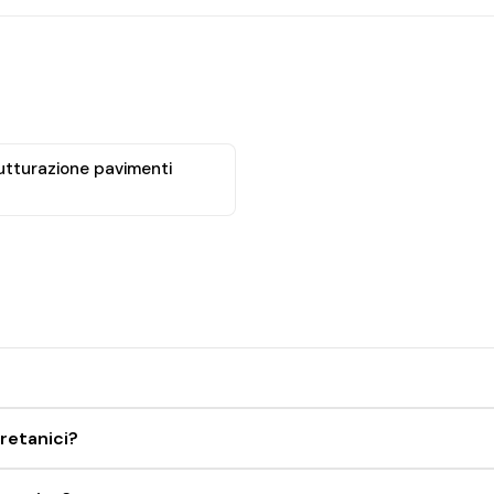
rutturazione pavimenti
uretanici?