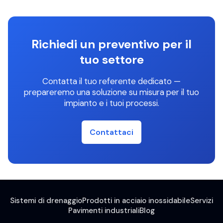
Richiedi un preventivo per il
tuo settore
Contatta il tuo referente dedicato —
prepareremo una soluzione su misura per il tuo
impianto e i tuoi processi.
Contattaci
Sistemi di drenaggio
Prodotti in acciaio inossidabile
Servizi
Pavimenti industriali
Blog